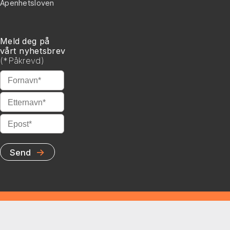
Åpenhetsloven
Meld deg på
vårt nyhetsbrev
(
*
Påkrevd)
*
Fornavn
*
Etternavn
*
Epost
→
Send