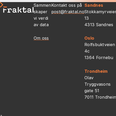
Sammen
Kontakt oss på
Sandnes
skaper
post@fraktal.no
Stokkamyrveie
vi verdi
13
av data
4313 Sandnes
Om oss
Oslo
Rolfsbuktveien
4c
1364 Fornebu
Trondheim
Olav
Tryggvasons
gate 51
7011 Trondhei