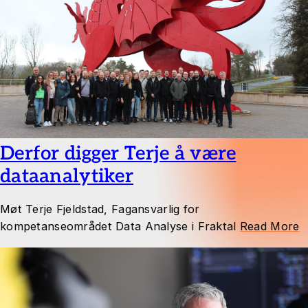
Derfor digger Terje å være
dataanalytiker
Møt Terje Fjeldstad, Fagansvarlig for
kompetanseområdet Data Analyse i Fraktal
Read More