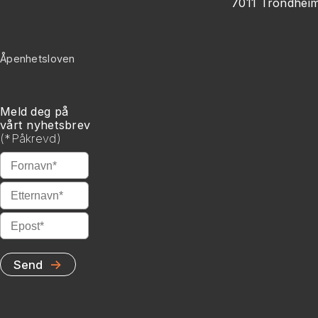
7011 Trondhei
Åpenhetsloven
Meld deg på
vårt nyhetsbrev
(
*
Påkrevd)
*
Fornavn
*
Etternavn
*
Epost
→
Send