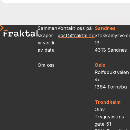
Sammen
Kontakt oss på
Sandnes
skaper
post@fraktal.no
Stokkamyrveie
vi verdi
13
av data
4313 Sandnes
Om oss
Oslo
Rolfsbuktveien
4c
1364 Fornebu
Trondheim
Olav
Tryggvasons
gate 51