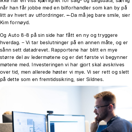
ikke har en viss kjærlighet for salg- og salgsdata, særlig
når han får jobbe med en bilforhandler som kan by på
litt av hvert av utfordringer.
–
Da må jeg bare smile, sier
Kim fornøyd.
Og Auto 8-8 på sin side har fått en ny og tryggere
hverdag. – Vi tar beslutninger på en annen måte, og er
sånn sett datadrevet. Rapportene har blitt en mye
større del av ledermøtene og er det første vi begynner
møtene med. Investeringen vi har gjort skal avskrives
over tid, men allerede høster vi mye. Vi ser rett og slett
på dette som en fremtidssikring, sier Sildnes.