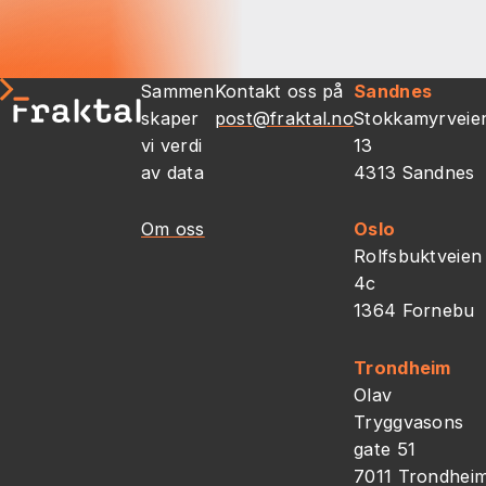
Sammen
Kontakt oss på
Sandnes
skaper
post@fraktal.no
Stokkamyrveie
vi verdi
13
av data
4313 Sandnes
Om oss
Oslo
Rolfsbuktveien
4c
1364 Fornebu
Trondheim
Olav
Tryggvasons
gate 51
7011 Trondhei