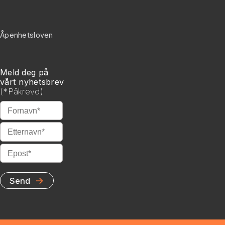
Åpenhetsloven
Meld deg på
vårt nyhetsbrev
(
*
Påkrevd)
*
Fornavn
*
Etternavn
*
Epost
→
Send