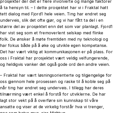
prosjekter der det er flere involverte og mange faktorer
å ta hensyn til. – I dette prosjektet har vi i Fraktal hatt
tett dialog med Fjord1 hele veien. Ting har endret seg
underveis, slik det ofte gjør, og vi har fått ta del i en
større del av prosjektet enn det som var planlagt. Fjord1
har vist seg som et fremoverlent selskap med flinke
folk. De ønsker å møte fremtiden med ny teknologi og
har fokus både på å øke og utvikle egen kompetanse.
Det har vært viktig at kommunikasjonen er på plass. For
oss i Fraktal har prosjektet vært veldig velfungerende,
og heldigvis vanker det også gode ord den andre veien.
– Fraktal har vært løsningsorienterte og tilgjengelige for
oss gjennom hele prosessen og raske til å koble seg på
når ting har endret seg underveis. I tillegg har deres
tilnærming vært enkel å forstå for utviklerne. De har
lagt stor vekt på å overføre sin kunnskap til våre
ansatte og viser at de virkelig forstår hva vi trenger,