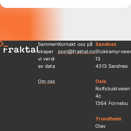
Sammen
Kontakt oss på
Sandnes
skaper
post@fraktal.no
Stokkamyrveie
vi verdi
13
av data
4313 Sandnes
Om oss
Oslo
Rolfsbuktveien
4c
1364 Fornebu
Trondheim
Olav