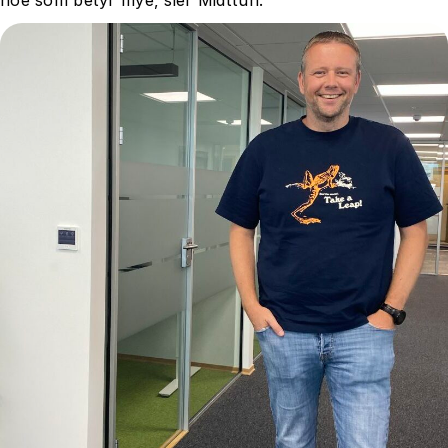
noe som betyr mye, sier Midttun.