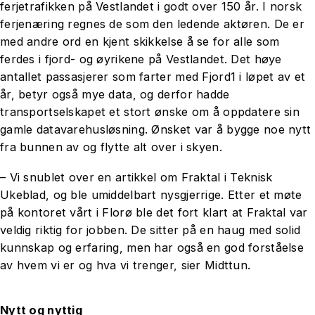
ferjetrafikken på Vestlandet i godt over 150 år. I norsk
ferjenæring regnes de som den ledende aktøren. De er
med andre ord en kjent skikkelse å se for alle som
ferdes i fjord- og øyrikene på Vestlandet. Det høye
antallet passasjerer som farter med Fjord1 i løpet av et
år, betyr også mye data, og derfor hadde
transportselskapet et stort ønske om å oppdatere sin
gamle datavarehusløsning. Ønsket var å bygge noe nytt
fra bunnen av og flytte alt over i skyen.
– Vi snublet over en artikkel om Fraktal i Teknisk
Ukeblad, og ble umiddelbart nysgjerrige. Etter et møte
på kontoret vårt i Florø ble det fort klart at Fraktal var
veldig riktig for jobben. De sitter på en haug med solid
kunnskap og erfaring, men har også en god forståelse
av hvem vi er og hva vi trenger, sier Midttun.
Nytt og nyttig