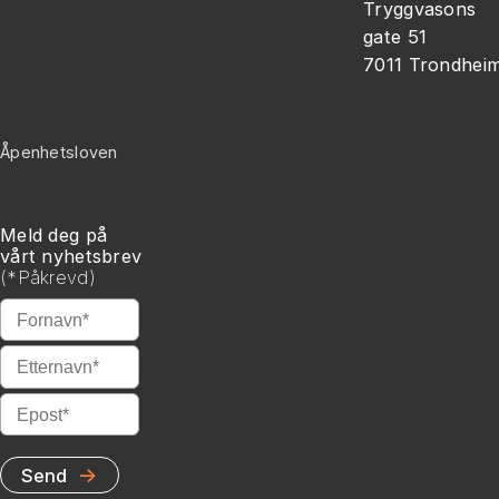
Tryggvasons
gate 51
7011 Trondhei
Åpenhetsloven
Meld deg på
vårt nyhetsbrev
(
*
Påkrevd)
*
Fornavn
*
Etternavn
*
Epost
→
Send