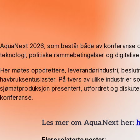
AquaNext 2026, som består både av konferanse og u
teknologi, politiske rammebetingelser og digital
Her møtes oppdrettere, leverandørindustri, beslut
havbruksentusiaster. På tvers av ulike industrier 
sjømatproduksjon presentert, utfordret og diskuter
konferanse.
Les mer om AquaNext her:
h
Flere relaterte poster: