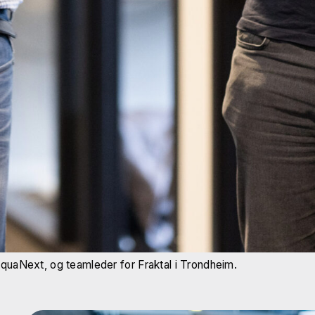
AquaNext, og teamleder for Fraktal i Trondheim.