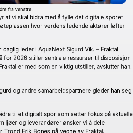
dre fra venstre.
at vi skal bidra med å fylle det digitale sporet
øteplassen hvor verdens ledende aktører løfter
 daglig leder i AquaNext Sigurd Vik. – Fraktal
or 2026 stiller sentrale ressurser til disposisjon
aktal er med som en viktig utstiller, avslutter han.
 Sigurd og andre samarbeidspartnere gleder han seg
ra til et digitalt spor som setter fokus på aktuelle
iljøer og leverandører ønsker vi å dele
r Trond Erik Bones på vegne av Fraktal.