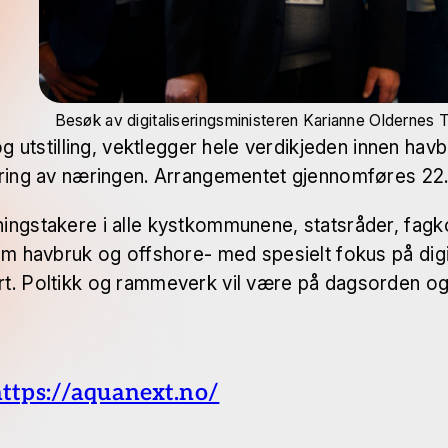
Besøk av digitaliseringsministeren Karianne Oldernes
tstilling, vektlegger hele verdikjeden innen havbr
isering av næringen. Arrangementet gjennomføres 2
ningstakere i alle kystkommunene, statsråder, fagk
som havbruk og offshore- med spesielt fokus på digi
t. Poltikk og rammeverk vil være på dagsorden og d
ttps://aquanext.no/