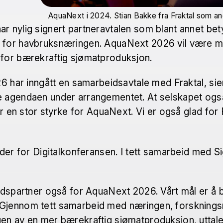
AquaNext i 2024. Stian Bakke fra Fraktal som an
nylig signert partneravtalen som blant annet betyr 
g for havbruksnæringen. AquaNext 2026 vil være m
 for bærekraftig sjømatproduksjon.
6 har inngått en samarbeidsavtale med Fraktal, sier
 agendaen under arrangementet. At selskapet også f
r en stor styrke for AquaNext. Vi er også glad for Fr
leder for Digitalkonferansen. I tett samarbeid med
dspartner også for AquaNext 2026. Vårt mål er å bid
Gjennom tett samarbeid med næringen, forskningsm
en av en mer bærekraftig sjømatproduksjon, uttale