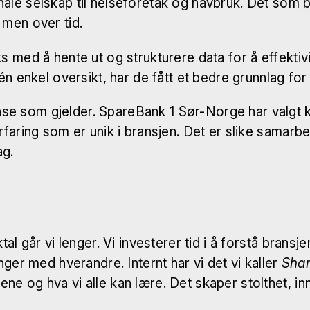
ale selskap til helseforetak og havbruk. Det som b
 men over tid.
s med å hente ut og strukturere data for å effekti
én enkel oversikt, har de fått et bedre grunnlag for
e som gjelder. SpareBank 1 Sør-Norge har valgt ko
faring som er unik i bransjen. Det er slike samarbe
ag.
l går vi lenger. Vi investerer tid i å forstå bransje
nger med hverandre. Internt har vi det vi kaller
Shar
 og hva vi alle kan lære. Det skaper stolthet, inns