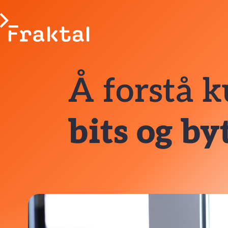
Å forstå 
bits og by