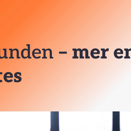
kunden
– mer e
tes