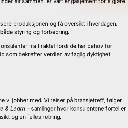
inder alt sammen, er vårt engasjement for å gjøre
visere produksjonen og få oversikt i hverdagen.
 både styring og forbedring.
nsulenter fra Fraktal fordi de har behov for
id som bekrefter verdien av faglig dyktighet
ne vi jobber med. Vi reiser på bransjetreff, følger
e & Learn
– samlinger hvor konsulentene forteller
ikt og en felles retning.