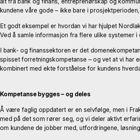
alt fra bank og finans, entreprenørskap og kommun
kundene våre gode – ikke bare i prosjektperioden,
Et godt eksempel er hvordan vi har hjulpet Nordlak
Ved å samle informasjon fra flere ulike systemer i 
I bank- og finanssektoren er det domenekompetans
spisset forretningskompetanse – og vet at vi har er
kombinert med ekte forståelse for kundens hverd
Kompetanse bygges – og deles
Å være faglig oppdatert er en selvfølge, men i Frakta
med på det som rører seg, og vi deler aktivt erfari
om kundene de jobber med, utfordringene, løsningene