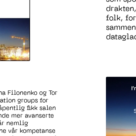
drakten
folk, fo
samme
datagla
ena
Filonenko
og Tor
ation
groups
for
pentlig fikk sal
en
nde mer
avanserte
tår
nemlig
rne vår kompetanse