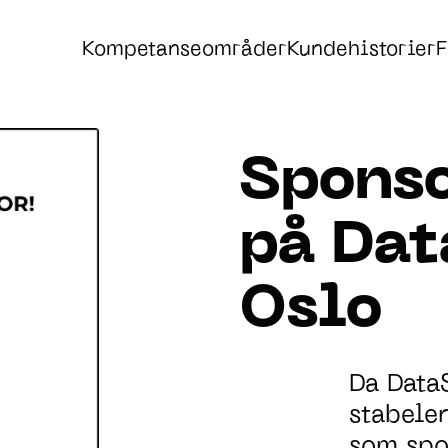
Kompetanseområder
Kundehistorier
F
Sponso
på Dat
Oslo
Da
Data
stabele
som sp