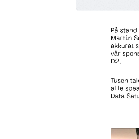
På stand 
Martin Su
akkurat s
vår spon
D2.
Tusen tak
alle spea
Data Sat