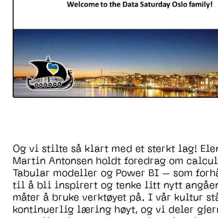
Og
vi
stilte
så klart
med et sterkt lag
!
El
Martin Antonsen holdt foredrag om
calcul
T
abular
modeller og Power BI
– som forhå
til å bli inspirert og tenke litt nytt
angåe
måter å bruke verktøyet
på
.
I vår kultur s
kon
tinuerlig læring høyt
,
og vi deler gje