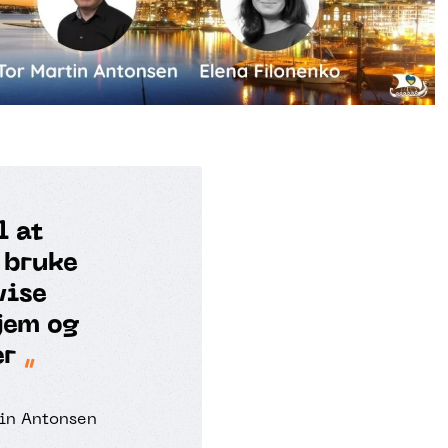
l at
å bruke
vise
jem og
er
in Antonsen