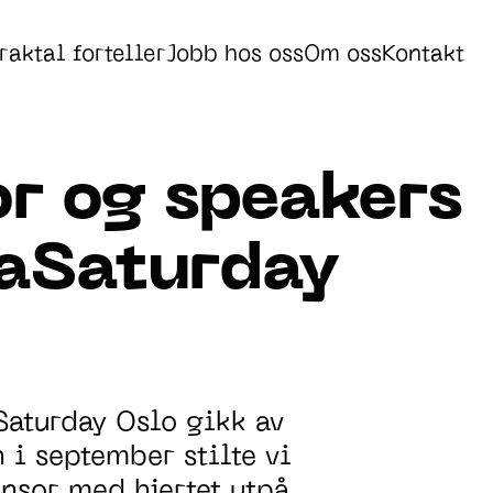
raktal forteller
Jobb hos oss
Om oss
Kontakt
r og speakers
aSaturday
Saturday
Oslo gikk av
n
i september stilte
vi
onsor
med hjertet utpå