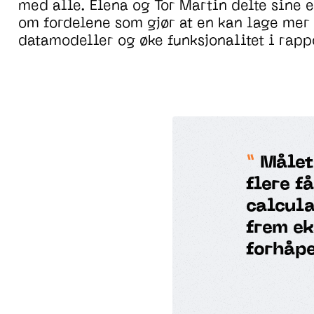
med alle.
Elena og Tor Martin delte sin
e
e
om
fordelene
som gjør at
en
kan lage mer 
datamodeller og øke funksjonalitet i rapp
Målet 
flere f
calcula
frem ek
forhåpe