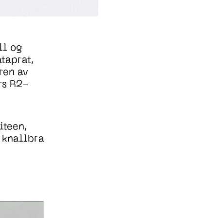
ll og
taprat,
ren av
rs R2-
iteen,
n knallbra