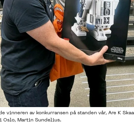
de vinneren av konkurransen på standen vår, Are K Skaa
i Oslo, Martin Sundelius.