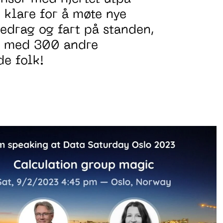
, klare for å møte
nye
redrag og fart på standen,
n med
300 andre
de folk!