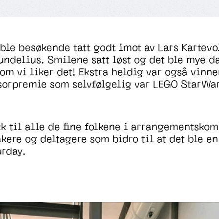
ble besøkende tatt godt imot av Lars Kartevo
ndelius. Smilene satt løst og det ble mye da
om vi liker det! Ekstra heldig var også vinne
sorpremie som selvfølgelig var LEGO StarWa
k til alle de fine folkene i arrangementskom
kere og deltagere som bidro til at det ble e
urday.