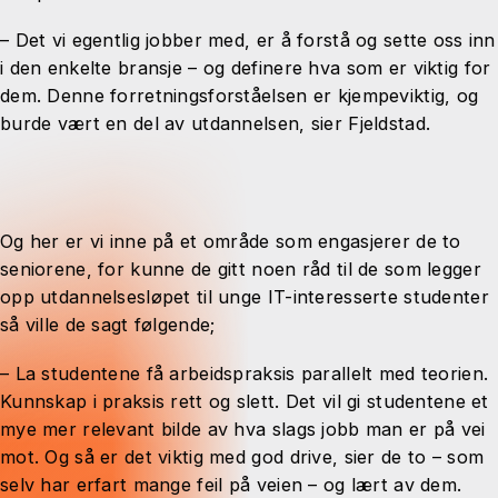
– Det vi egentlig jobber med, er å forstå og sette oss inn
i den enkelte bransje – og definere hva som er viktig for
dem. Denne forretningsforståelsen er kjempeviktig, og
burde vært en del av utdannelsen, sier Fjeldstad.
Og her er vi inne på et område som engasjerer de to
seniorene, for kunne de gitt noen råd til de som legger
opp utdannelsesløpet til unge IT-interesserte studenter
så ville de sagt følgende;
– La studentene få arbeidspraksis parallelt med teorien.
Kunnskap i praksis rett og slett. Det vil gi studentene et
mye mer relevant bilde av hva slags jobb man er på vei
mot. Og så er det viktig med god drive, sier de to – som
selv har erfart mange feil på veien – og lært av dem.