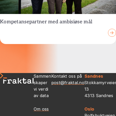
Kompetansepartner med ambisiøse mål
→
Sammen
Kontakt oss på
Sandnes
skaper
post@fraktal.no
Stokkamyrveie
vi verdi
13
av data
4313 Sandnes
Om oss
Oslo
Rolfsbuktveien