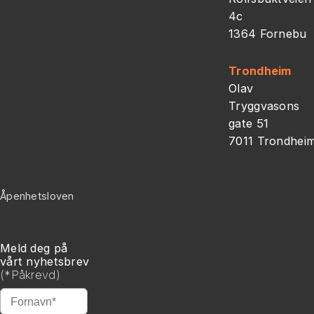
4c
1364 Fornebu
Trondheim
Olav
Tryggvasons
gate 51
7011 Trondhei
Åpenhetsloven
Meld deg på
vårt nyhetsbrev
(
*
Påkrevd)
*
Fornavn