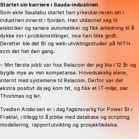
Startet sin karriere i Sauda-industrien
Som ekte Saudabu startet han yrkeskarrieren sin i
industrien innerst i fjorden. Han utdannet seg til
elektriker og senere automatiker og fikk anledning til å
dykke inn i problemstillinger, noe han likte godt.
Deretter ble det BI og web-utviklingsstudier på NITH
som det het den gang.
– Min første jobb var hos Relacom der jeg ble i 12 år og
bygde mye av min kompetanse. Hovedsakelig alene,
internt med systemene til Relacom. Derfor var det
ekstra positivt da jeg kom hit, og fikk et IT-miljø, sier
Thommas og ler.
Tvedten Andersen er i dag fagansvarlig for Power BI i
Fraktal, i tillegg til å jobbe med database og scripting,
modellering, rapportutvikling og prosjektledelse.